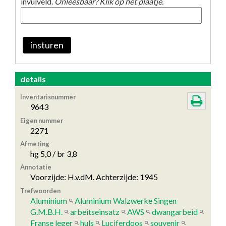
invulveld.
Onleesbaar? Klik op het plaatje.
insturen
details
Inventarisnummer
9643
Eigen nummer
2271
Afmeting
hg 5,0 / br 3,8
Annotatie
Voorzijde: H.v.dM. Achterzijde: 1945
Trefwoorden
Aluminium
Aluminium Walzwerke Singen
G.M.B.H.
arbeitseinsatz
AWS
dwangarbeid
Franse leger
huls
Luciferdoos
souvenir