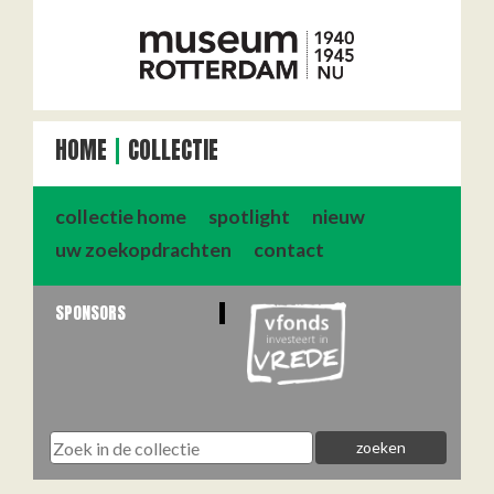
HOME
COLLECTIE
collectie home
spotlight
nieuw
uw zoekopdrachten
contact
SPONSORS