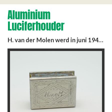
Aluminium
Luciferhouder
H. van der Molen werd in juni 1943 gearresteerd en op transport gesteld. Eind van de maand kwam hij in Singen aan en …