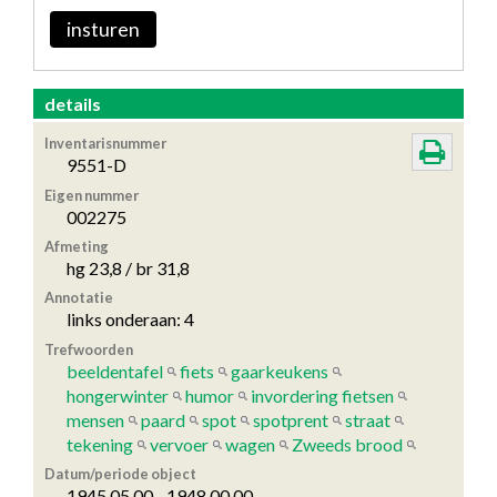
insturen
details
Inventarisnummer
9551-D
Eigen nummer
002275
Afmeting
hg 23,8 / br 31,8
Annotatie
links onderaan: 4
Trefwoorden
beeldentafel
fiets
gaarkeukens
hongerwinter
humor
invordering fietsen
mensen
paard
spot
spotprent
straat
tekening
vervoer
wagen
Zweeds brood
Datum/periode object
1945.05.00 - 1948.00.00