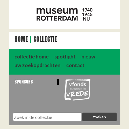
HOME
COLLECTIE
collectie home
spotlight
nieuw
uw zoekopdrachten
contact
SPONSORS