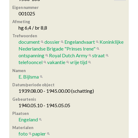
Eigen nummer
001025
Afmeting
hg 6,4 / br 8,8
Trefwoorden
document
dossier
Engelandvaart
Koninklijke
Nederlandse Brigade "Prinses Irene"
ontspanning
Royal Dutch Army
straat
telefooncel
vakantie
vrije tijd
Namen
E. Bijlsma
Datum/periode object
1939.08.00 - 1945.00.00 (schatting)
Gebeurtenis
1940.05.10 - 1945.05.05
Plaatsen
Engeland
Materialen
foto
papier