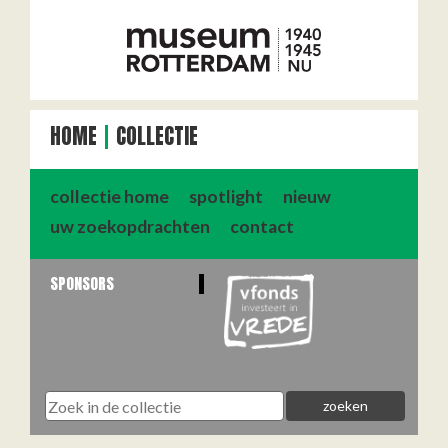
HOME
COLLECTIE
collectie home
spotlight
nieuw
uw zoekopdrachten
contact
SPONSORS