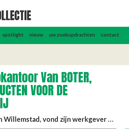
LLECTIE
spotlight
nieuw
uw zoekopdrachten
contact
kantoor Van BOTER,
UCTEN VOOR DE
IJ
Omdat dhr. Bijlsma gelegerd is in Willemstad, vond zijn werkgever het wel een goed idee om te kijken of hij ook daar …