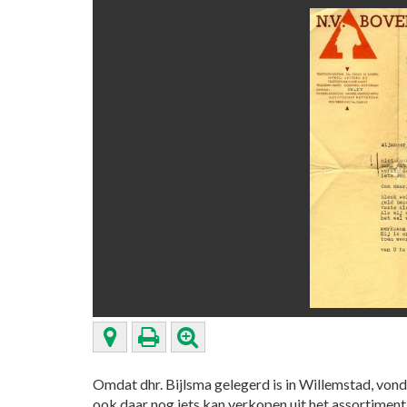
Omdat dhr. Bijlsma gelegerd is in Willemstad, vond 
ook daar nog iets kan verkopen uit het assortimen