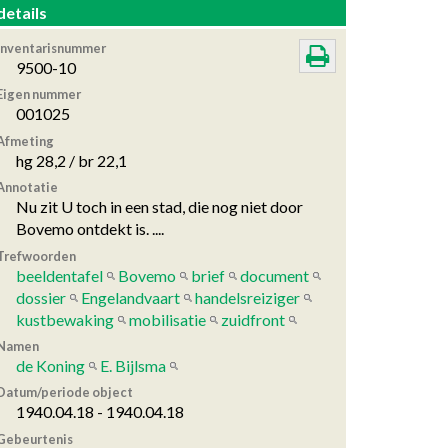
details
Inventarisnummer
9500-10
Eigen nummer
001025
Afmeting
hg 28,2 / br 22,1
Annotatie
Nu zit U toch in een stad, die nog niet door
Bovemo ontdekt is. ....
Trefwoorden
beeldentafel
Bovemo
brief
document
dossier
Engelandvaart
handelsreiziger
kustbewaking
mobilisatie
zuidfront
Namen
de Koning
E. Bijlsma
Datum/periode object
1940.04.18 - 1940.04.18
Gebeurtenis