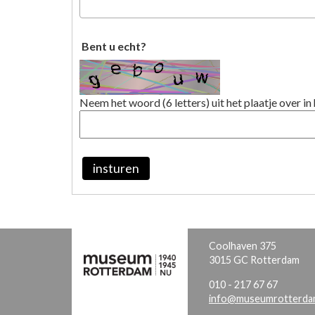
Bent u echt?
Neem het woord (6 letters) uit het plaatje over in 
insturen
Coolhaven 375
3015 GC Rotterdam
010 - 217 67 67
info@museumrotterdam