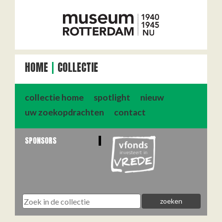
HOME
COLLECTIE
collectie home
spotlight
nieuw
uw zoekopdrachten
contact
SPONSORS