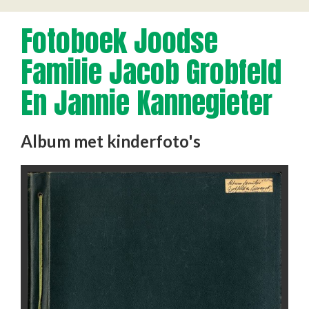
Fotoboek Joodse
Familie Jacob Grobfeld
En Jannie Kannegieter
Album met kinderfoto's