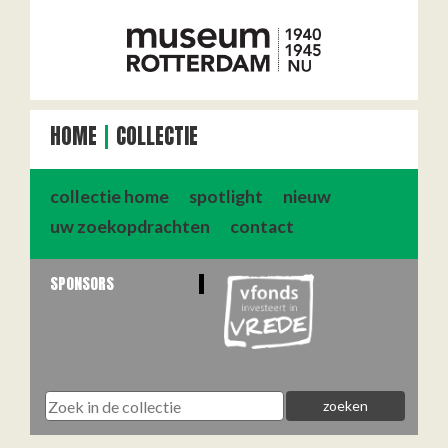
HOME
COLLECTIE
collectie home
spotlight
nieuw
uw zoekopdrachten
contact
SPONSORS