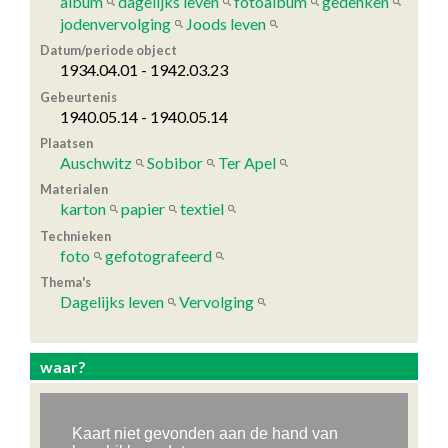
album
dagelijks leven
fotoalbum
gedenken
jodenvervolging
Joods leven
Datum/periode object
1934.04.01 - 1942.03.23
Gebeurtenis
1940.05.14 - 1940.05.14
Plaatsen
Auschwitz
Sobibor
Ter Apel
Materialen
karton
papier
textiel
Technieken
foto
gefotografeerd
Thema's
Dagelijks leven
Vervolging
waar?