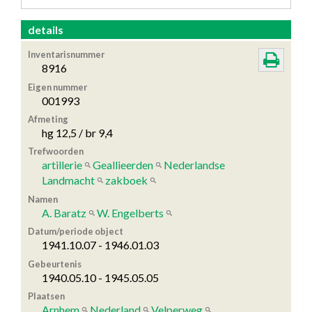
details
Inventarisnummer
8916
Eigen nummer
001993
Afmeting
hg 12,5 / br 9,4
Trefwoorden
artillerie
Geallieerden
Nederlandse
Landmacht
zakboek
Namen
A. Baratz
W. Engelberts
Datum/periode object
1941.10.07 - 1946.01.03
Gebeurtenis
1940.05.10 - 1945.05.05
Plaatsen
Arnhem
Nederland
Velperweg