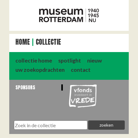
HOME
COLLECTIE
collectie home
spotlight
nieuw
uw zoekopdrachten
contact
SPONSORS