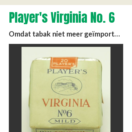
Player's Virginia No. 6
Omdat tabak niet meer geïmporteerd kon worden werd in Nederland grootschalig en kleinschalig tabak verbouwd. …