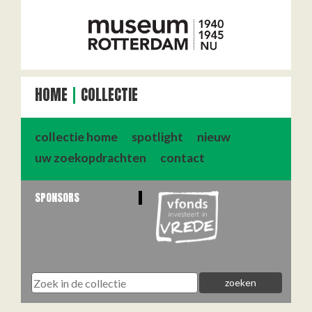
HOME
COLLECTIE
collectie home
spotlight
nieuw
uw zoekopdrachten
contact
SPONSORS