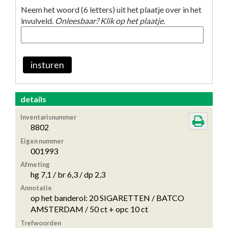
Neem het woord (6 letters) uit het plaatje over in het
invulveld.
Onleesbaar? Klik op het plaatje.
insturen
details
Inventarisnummer
8802
Eigen nummer
001993
Afmeting
hg 7,1 / br 6,3 / dp 2,3
Annotatie
op het banderol: 20 SIGARETTEN / BATCO
AMSTERDAM / 50 ct + opc 10 ct
Trefwoorden