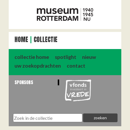
HOME
COLLECTIE
collectie home
spotlight
nieuw
uw zoekopdrachten
contact
SPONSORS