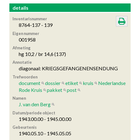
details
Inventarisnummer
8764-137 - 139
Eigen nummer
001958
Afmeting
hg 10,2 / br 14,6 (137)
Annotatie
diagonaal: KRIEGSGEFANGENENSENDUNG
Trefwoorden
document
dossier
etiket
kruis
Nederlandse
Rode Kruis
pakket
post
Namen
J. van den Berg
Datum/periode object
1943.00.00 - 1945.00.00
Gebeurtenis
1940.05.10 - 1945.05.05