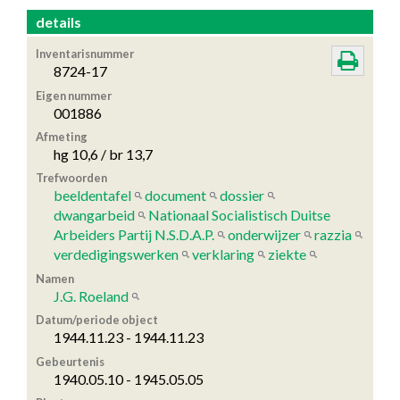
details
Inventarisnummer
8724-17
Eigen nummer
001886
Afmeting
hg 10,6 / br 13,7
Trefwoorden
beeldentafel
document
dossier
dwangarbeid
Nationaal Socialistisch Duitse
Arbeiders Partij N.S.D.A.P.
onderwijzer
razzia
verdedigingswerken
verklaring
ziekte
Namen
J.G. Roeland
Datum/periode object
1944.11.23 - 1944.11.23
Gebeurtenis
1940.05.10 - 1945.05.05