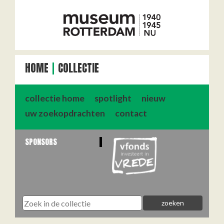
HOME
COLLECTIE
collectie home
spotlight
nieuw
uw zoekopdrachten
contact
SPONSORS