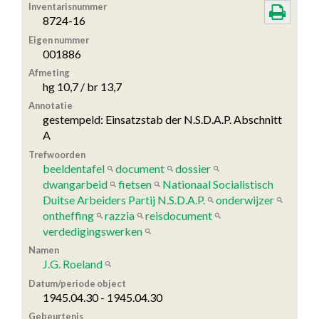
Inventarisnummer
8724-16
Eigen nummer
001886
Afmeting
hg 10,7 / br 13,7
Annotatie
gestempeld: Einsatzstab der N.S.D.A.P. Abschnitt
A
Trefwoorden
beeldentafel
document
dossier
dwangarbeid
fietsen
Nationaal Socialistisch
Duitse Arbeiders Partij N.S.D.A.P.
onderwijzer
ontheffing
razzia
reisdocument
verdedigingswerken
Namen
J.G. Roeland
Datum/periode object
1945.04.30 - 1945.04.30
Gebeurtenis