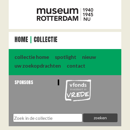
HOME
COLLECTIE
collectie home
spotlight
nieuw
uw zoekopdrachten
contact
SPONSORS