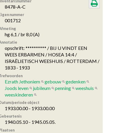
Inventarisnummer
8478-A-C
Eigen nummer
001712
Afmeting
hg 6,1 / br 8,0 (A)
Annotatie
opschrift: ********** / BIJ U VINDT EEN
WEES ERBARMEN / HOSEA 14:4 /
ISRAËLIETISCH WEESHUIS / ROTTERDAM /
1833 - 1933
Trefwoorden
Ezrath Jethoniem
gebouw
gedenken
Joods leven
jubileum
penning
weeshuis
weeskinderen
Datum/periode object
1933.00.00 - 1933.00.00
Gebeurtenis
1940.05.10 - 1945.05.05.
Plaatsen