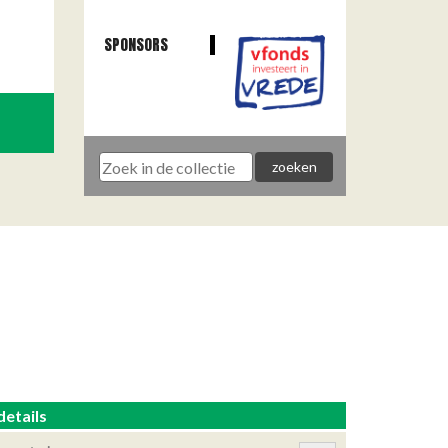
SPONSORS
details