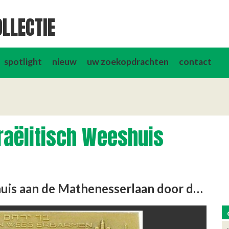
LLECTIE
spotlight
nieuw
uw zoekopdrachten
contact
raëlitisch Weeshuis
In 1943 werd het Joodse Weeshuis aan de Mathenesserlaan door de bezetter leeggehaald. Ook de bewoners van het …