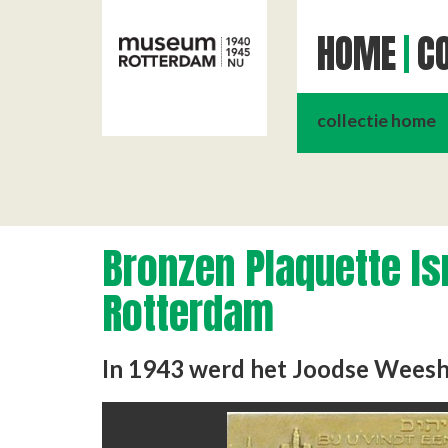
HOME
CO
collectie home
Bronzen Plaquette Is
Rotterdam