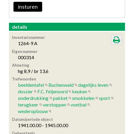
insturen
details
Inventarisnummer
1264-9 A
Eigen nummer
000314
Afmeting
hg 8,9 / br 13,6
Trefwoorden
beeldentafel
Buchenwald
dagelijks leven
dossier
F.C. Feijenoord
keuken
onderdrukking
pakket
smokkelen
sport
terugkeer
verstoppen
voetbal
wederopbouw
Datum/periode object
1941.00.00 - 1945.00.00
Gebeurtenis