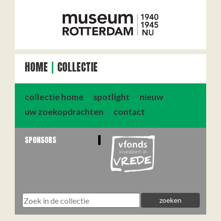
HOME
COLLECTIE
collectie home
spotlight
nieuw
uw zoekopdrachten
contact
SPONSORS