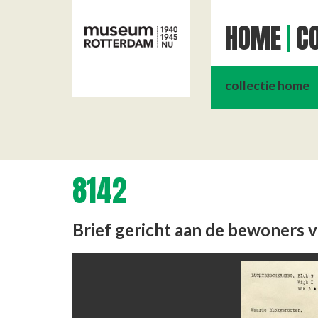
HOME
CO
collectie home
8142