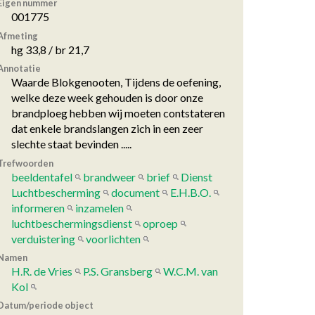
Eigen nummer
001775
Afmeting
hg 33,8 / br 21,7
Annotatie
Waarde Blokgenooten, Tijdens de oefening,
welke deze week gehouden is door onze
brandploeg hebben wij moeten contstateren
dat enkele brandslangen zich in een zeer
slechte staat bevinden .....
Trefwoorden
beeldentafel
brandweer
brief
Dienst
Luchtbescherming
document
E.H.B.O.
informeren
inzamelen
luchtbeschermingsdienst
oproep
verduistering
voorlichten
Namen
H.R. de Vries
P.S. Gransberg
W.C.M. van
Kol
Datum/periode object