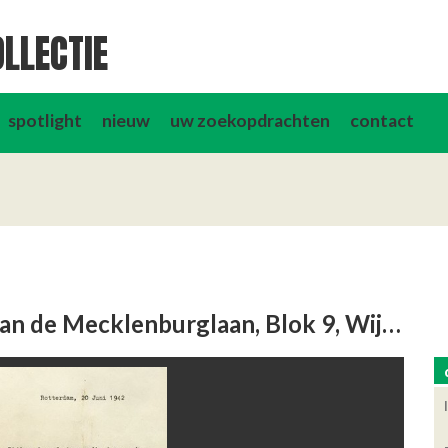
LLECTIE
spotlight
nieuw
uw zoekopdrachten
contact
Brief gericht aan de bewoners van de Mecklenburglaan, Blok 9, Wijk 1, Vak 3.