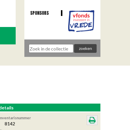
SPONSORS
details
Inventarisnummer
8142