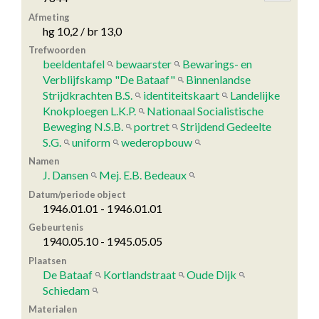
Afmeting
hg 10,2 / br 13,0
Trefwoorden
beeldentafel
bewaarster
Bewarings- en
Verblijfskamp "De Bataaf"
Binnenlandse
Strijdkrachten B.S.
identiteitskaart
Landelijke
Knokploegen L.K.P.
Nationaal Socialistische
Beweging N.S.B.
portret
Strijdend Gedeelte
S.G.
uniform
wederopbouw
Namen
J. Dansen
Mej. E.B. Bedeaux
Datum/periode object
1946.01.01 - 1946.01.01
Gebeurtenis
1940.05.10 - 1945.05.05
Plaatsen
De Bataaf
Kortlandstraat
Oude Dijk
Schiedam
Materialen