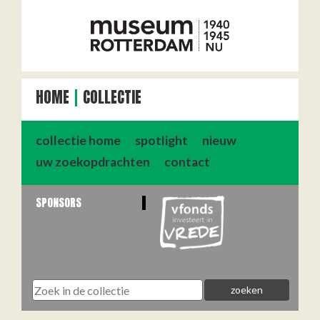
HOME
COLLECTIE
collectie home
spotlight
nieuw
uw zoekopdrachten
contact
SPONSORS