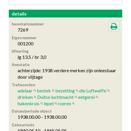
details
Inventarisnummer
7269
Eigen nummer
001200
Afmeting
lg 13,5 / br 3,0
Annotatie
achterzijde: 1938 verdere merken zijn onleesbaar
door slijtage
Trefwoorden
adelaar
bestek
bezetting
die Luftwaffe
drinken
Duitse luchtmacht
eetgerei
hakenkruis
lepel
roeren
Datum/periode object
1938.00.00 - 1938.00.00
Gebeurtenis
1940.05.10 - 1945.05.05