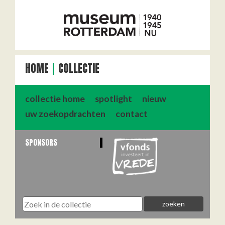
HOME
COLLECTIE
collectie home
spotlight
nieuw
uw zoekopdrachten
contact
SPONSORS