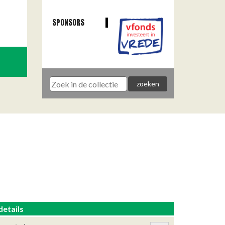
SPONSORS
details