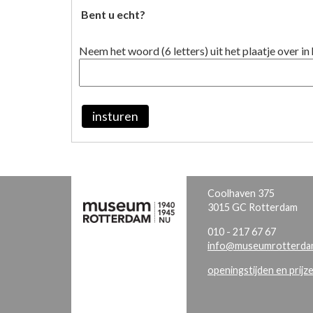
Bent u echt?
Neem het woord (6 letters) uit het plaatje over in 
insturen
Coolhaven 375
3015 GC Rotterdam
010 - 217 67 67
info@museumrotterdam
openingstijden en prijz