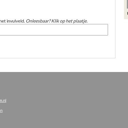
het invulveld.
Onleesbaar? Klik op het plaatje.
.nl
en