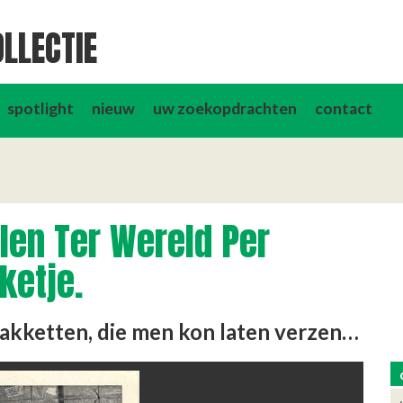
LLECTIE
spotlight
nieuw
uw zoekopdrachten
contact
elen Ter Wereld Per
ketje.
Folder over drie verschillende pakketten, die men kon laten verzenden door deze banketbakkerij naar vrienden en …