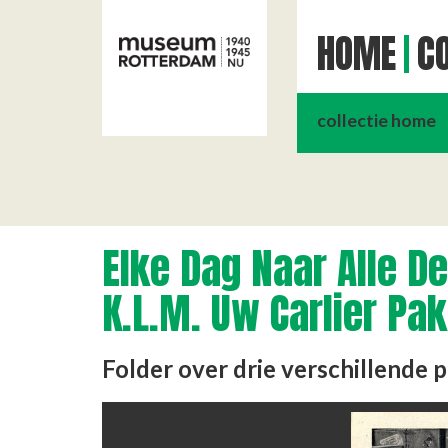
HOME
CO
collectie home
Elke Dag Naar Alle D
K.L.M. Uw Carlier Pak