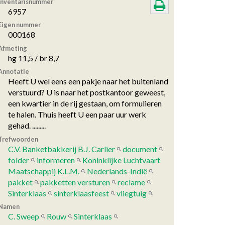
Inventarisnummer
6957
Eigen nummer
000168
Afmeting
hg 11,5 / br 8,7
Annotatie
Heeft U wel eens een pakje naar het buitenland
verstuurd? U is naar het postkantoor geweest,
een kwartier in de rij gestaan, om formulieren
te halen. Thuis heeft U een paar uur werk
gehad. .........
Trefwoorden
C.V. Banketbakkerij B.J. Carlier
document
folder
informeren
Koninklijke Luchtvaart
Maatschappij K.L.M.
Nederlands-Indië
pakket
pakketten versturen
reclame
Sinterklaas
sinterklaasfeest
vliegtuig
Namen
C. Sweep
Rouw
Sinterklaas