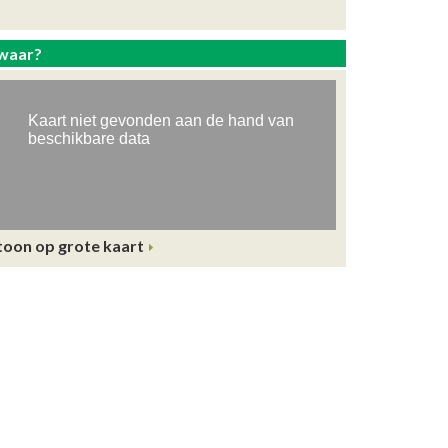
waar?
toon op grote kaart