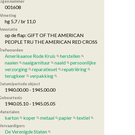
Eigen nummer
001608
Afmeting
hg 5,7 / br 11,0
Annotatie
op de flap: GIFT OF THE AMERICAN
PEOPLE TRU THE AMERICAN RED CROSS
Trefwoorden
Amerikaanse Rode Kruis
herstellen
naaien
naaigarnituur
naald
persoonlijke
verzorging
reparatieset
repatriëring
terugkeer
verpakking
Datum/periode object
1940.00.00 - 1945.00.00
Gebeurtenis
1940.05.10 - 1945.05.05
Materialen
karton
koper
metaal
papier
textiel
Vervaardigers
De Verenigde Staten