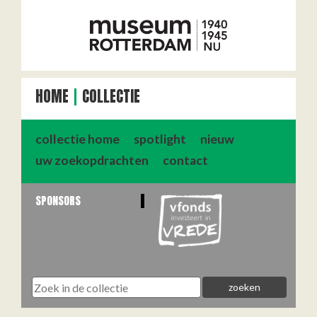
HOME
COLLECTIE
collectie home
spotlight
nieuw
uw zoekopdrachten
contact
SPONSORS