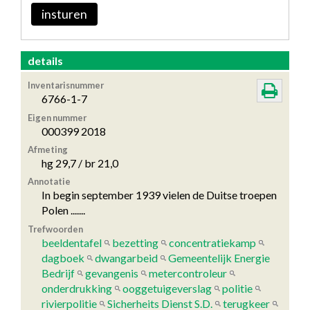
insturen
details
Inventarisnummer
6766-1-7
Eigen nummer
000399 2018
Afmeting
hg 29,7 / br 21,0
Annotatie
In begin september 1939 vielen de Duitse troepen
Polen .......
Trefwoorden
beeldentafel
bezetting
concentratiekamp
dagboek
dwangarbeid
Gemeentelijk Energie
Bedrijf
gevangenis
metercontroleur
onderdrukking
ooggetuigeverslag
politie
rivierpolitie
Sicherheits Dienst S.D.
terugkeer