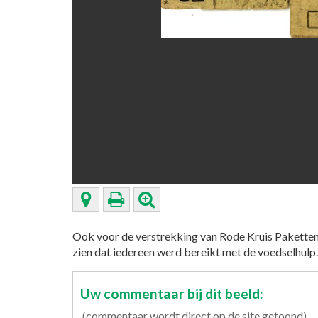
Ook voor de verstrekking van Rode Kruis Paketten
zien dat iedereen werd bereikt met de voedselhulp.
Uw commentaar bij dit beeld:
(commentaar wordt direct op de site getoond)