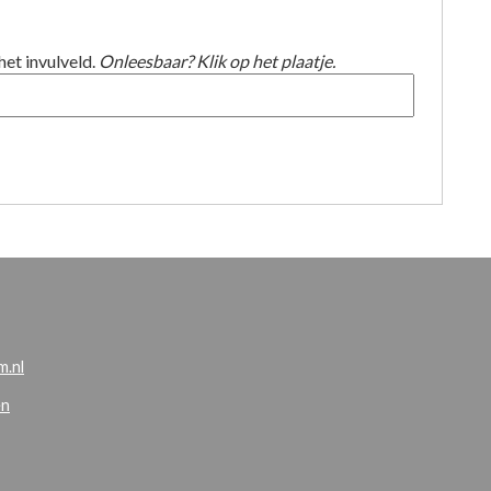
het invulveld.
Onleesbaar? Klik op het plaatje.
.nl
en