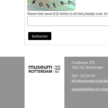
Neem het woord (6 letters) uit het plaatje over in 
insturen
Coolhaven 375
3015 GC Rotterdam
010 - 217 67 67
info@museumrotterdam
openingstijden en prijz