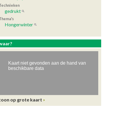
Technieken
gedrukt
Thema's
Hongerwinter
waar?
toon op grote kaart