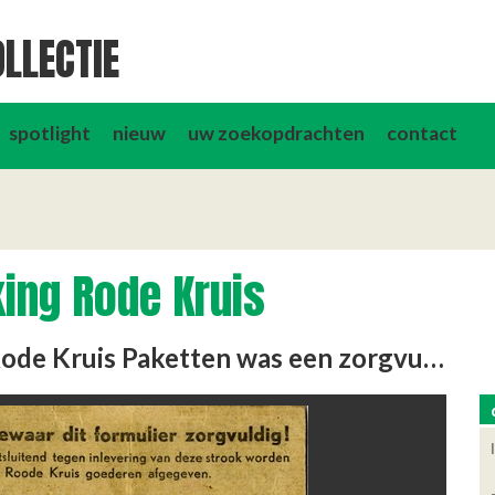
LLECTIE
spotlight
nieuw
uw zoekopdrachten
contact
king Rode Kruis
Ook voor de verstrekking van Rode Kruis Paketten was een zorgvuldige boekhouding nodig om er op toe te zien dat …