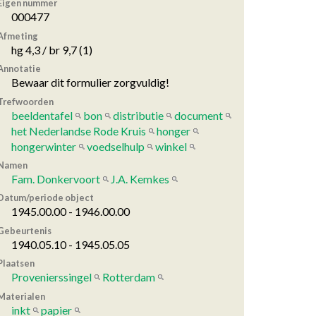
Eigen nummer
000477
Afmeting
hg 4,3 / br 9,7 (1)
Annotatie
Bewaar dit formulier zorgvuldig!
Trefwoorden
beeldentafel
bon
distributie
document
het Nederlandse Rode Kruis
honger
hongerwinter
voedselhulp
winkel
Namen
Fam. Donkervoort
J.A. Kemkes
Datum/periode object
1945.00.00 - 1946.00.00
Gebeurtenis
1940.05.10 - 1945.05.05
Plaatsen
Provenierssingel
Rotterdam
Materialen
inkt
papier