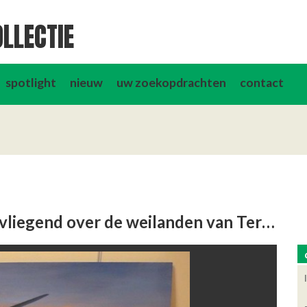
LLECTIE
spotlight
nieuw
uw zoekopdrachten
contact
Lancaster bommenwerper, laag vliegend over de weilanden van Terbregge.