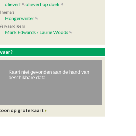
olieverf
olieverf op doek
Thema's
Hongerwinter
Vervaardigers
Mark Edwards / Laurie Woods
waar?
toon op grote kaart