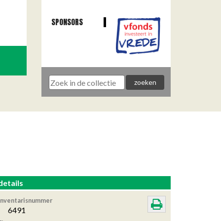
SPONSORS
details
Inventarisnummer
6491