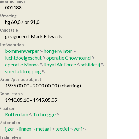
Eigen nummer
001188
Afmeting
hg 60,0 / br 91,0
Annotatie
gesigneerd: Mark Edwards
Trefwoorden
bommenwerper
hongerwinter
luchtdoelgeschut
operatie Chowhound
operatie Manna
Royal Air Force
schilderij
voedseldropping
Datum/periode object
1975.00.00 - 2000.00.00 (schatting)
Gebeurtenis
1940.05.10 - 1945.05.05
Plaatsen
Rotterdam
Terbregge
Materialen
ijzer
linnen
metaal
textiel
verf
Technieken