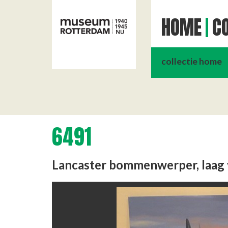
HOME
CO
collectie home
6491