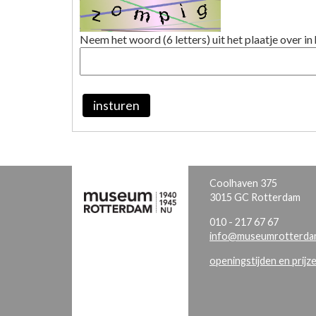
Neem het woord (6 letters) uit het plaatje over in 
insturen
Coolhaven 375
3015 GC Rotterdam
010 - 217 67 67
info@museumrotterdam
openingstijden en prijz