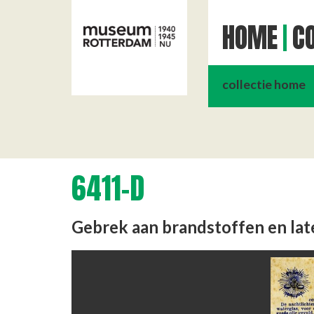
HOME
CO
collectie home
6411-D