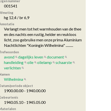
Eigen nummer
001541
Afmeting
hg 12,4 / br 6,9
Annotatie
Verlangt men tot het warmhouden van de thee
en des nachts een rustig, helder en reukloos
licht, zoo gebruike men onze prima Aluminium
Nachtlichten "Koningin Wilhelmina" ..........
Trefwoorden
avond
dagelijks leven
document
handleiding
olie
olielamp
schaarste
verlichten
Namen
Wilhelmina
Datum/periode object
1900.00.00 - 1940.00.00
Gebeurtenis
1940.05.10 - 1945.05.00
Materialen