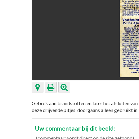
Gebrek aan brandstoffen en later het afsluiten van 
deze drijvende pitjes, doorgaans alleen gebruikt in
Uw commentaar bij dit beeld:
(commentaar wordt direct op de site getoond)