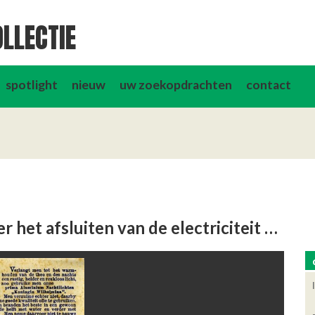
LLECTIE
spotlight
nieuw
uw zoekopdrachten
contact
Gebrek aan brandstoffen en later het afsluiten van de electriciteit noopte tot alternatieve lichtbronnen. Ook deze …