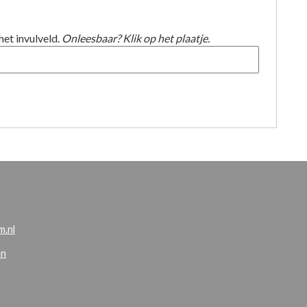
het invulveld.
Onleesbaar? Klik op het plaatje.
.nl
en