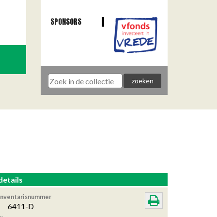
SPONSORS
details
Inventarisnummer
6411-D