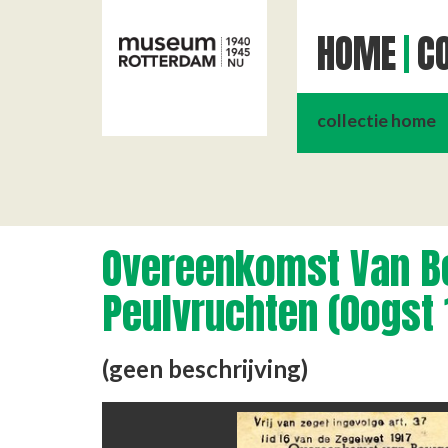
HOME
CO
collectie home
Overeenkomst Van B
Peulvruchten (Oogst 
(geen beschrijving)