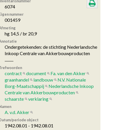
Inventarisnummer
6074
Eigen nummer
001459
Afmeting
hg 14,5 / br 20,9
Annotatie
Ondergetekenden: de stichting Nederlandsche
Inkoop Centrale van Akkerbouwproducten
..........
Trefwoorden
contract
document
Fa. van den Akker
graanhandel
landbouw
N.V. Nationale
Borg-Maatschappij
Nederlandsche Inkoop
Centrale van Akkerbouwproducten
schaarste
verklaring
Namen
A. v.d. Akker
Datum/periode object
1942.08.01 - 1942.08.01