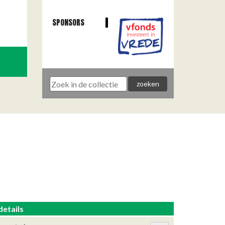
SPONSORS
details