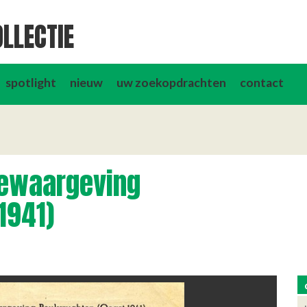
LLECTIE
spotlight
nieuw
uw zoekopdrachten
contact
ewaargeving
1941)