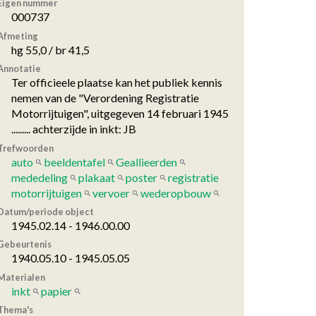
Eigen nummer
000737
Afmeting
hg 55,0 / br 41,5
Annotatie
Ter officieele plaatse kan het publiek kennis
nemen van de "Verordening Registratie
Motorrijtuigen", uitgegeven 14 februari 1945
......... achterzijde in inkt: JB
Trefwoorden
auto
beeldentafel
Geallieerden
mededeling
plakaat
poster
registratie
motorrijtuigen
vervoer
wederopbouw
Datum/periode object
1945.02.14 - 1946.00.00
Gebeurtenis
1940.05.10 - 1945.05.05
Materialen
inkt
papier
Thema's