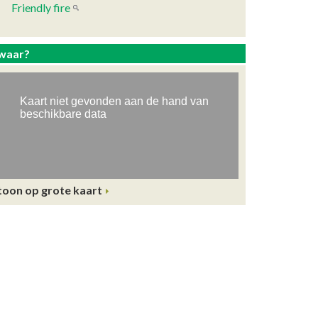
Friendly fire
waar?
toon op grote kaart