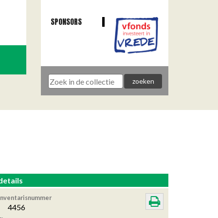
SPONSORS
details
Inventarisnummer
4456