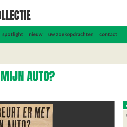
LLECTIE
spotlight
nieuw
uw zoekopdrachten
contact
 MIJN AUTO?