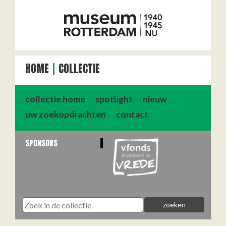
HOME
COLLECTIE
collectie home
spotlight
nieuw
uw zoekopdrachten
contact
SPONSORS