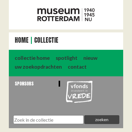
HOME
COLLECTIE
collectie home
spotlight
nieuw
uw zoekopdrachten
contact
SPONSORS