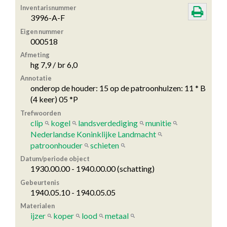
Inventarisnummer
3996-A-F
Eigen nummer
000518
Afmeting
hg 7,9 / br 6,0
Annotatie
onderop de houder: 15 op de patroonhulzen: 11 * B
(4 keer) 05 *P
Trefwoorden
clip
kogel
landsverdediging
munitie
Nederlandse Koninklijke Landmacht
patroonhouder
schieten
Datum/periode object
1930.00.00 - 1940.00.00 (schatting)
Gebeurtenis
1940.05.10 - 1940.05.05
Materialen
ijzer
koper
lood
metaal