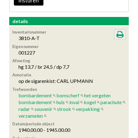
insturen
details
Inventarisnummer
3810-A-T
Eigen nummer
001227
Afmeting
hg 13,7 / br 24,5 / dp 7,7
Annotatie
op de sigarenkist: CARL UPMANN
Trefwoorden
bombardement
bomscherf
het vergeten
bombardement
huls
inval
kogel
parachute
radar
souvenir
strook
verpakking
verzamelen
Datum/periode object
1940.00.00 - 1945.00.00