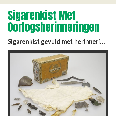
Sigarenkist Met
Oorlogsherinneringen
Sigarenkist gevuld met herinneringen aan de oorlog. Objecten en resten die men verzamelen kon op straat, stille …