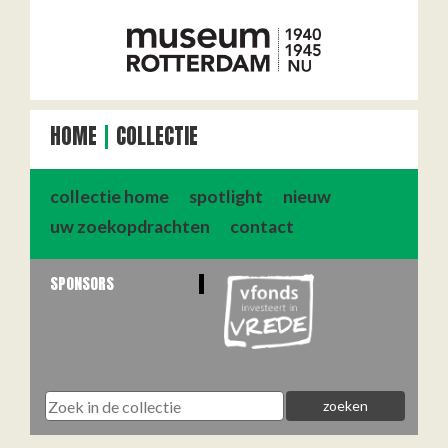
HOME
COLLECTIE
collectie home
spotlight
nieuw
uw zoekopdrachten
contact
SPONSORS