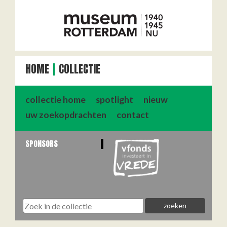
HOME
COLLECTIE
collectie home
spotlight
nieuw
uw zoekopdrachten
contact
SPONSORS