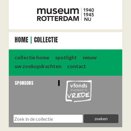
HOME
COLLECTIE
collectie home
spotlight
nieuw
uw zoekopdrachten
contact
SPONSORS