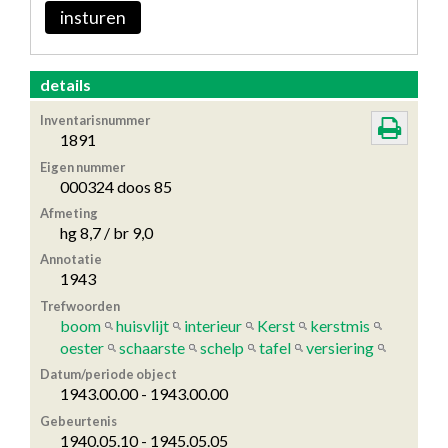
insturen
details
Inventarisnummer
1891
Eigen nummer
000324 doos 85
Afmeting
hg 8,7 / br 9,0
Annotatie
1943
Trefwoorden
boom
huisvlijt
interieur
Kerst
kerstmis
oester
schaarste
schelp
tafel
versiering
Datum/periode object
1943.00.00 - 1943.00.00
Gebeurtenis
1940.05.10 - 1945.05.05