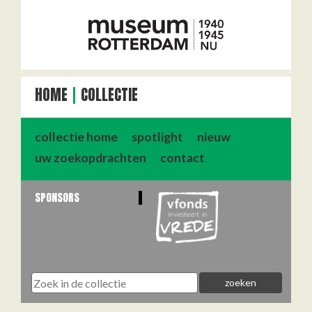
HOME
COLLECTIE
collectie home
spotlight
nieuw
uw zoekopdrachten
contact
SPONSORS