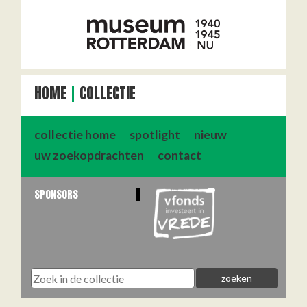
HOME
COLLECTIE
collectie home
spotlight
nieuw
uw zoekopdrachten
contact
SPONSORS