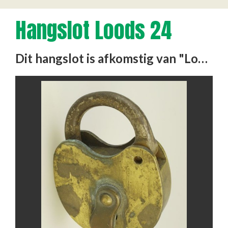
Hangslot Loods 24
Dit hangslot is afkomstig van "Loods 24", de locatie waar Joden zich op 30 juli 1942 moesten melden om van …