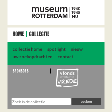
HOME
COLLECTIE
collectie home
spotlight
nieuw
uw zoekopdrachten
contact
SPONSORS