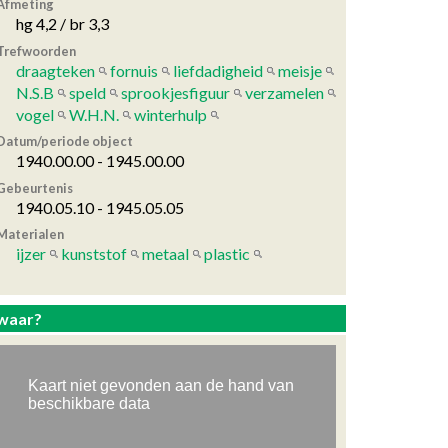
Afmeting
hg 4,2 / br 3,3
Trefwoorden
draagteken
fornuis
liefdadigheid
meisje
N.S.B
speld
sprookjesfiguur
verzamelen
vogel
W.H.N.
winterhulp
Datum/periode object
1940.00.00 - 1945.00.00
Gebeurtenis
1940.05.10 - 1945.05.05
Materialen
ijzer
kunststof
metaal
plastic
waar?