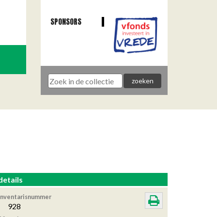
SPONSORS
details
Inventarisnummer
928