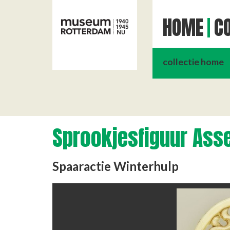
HOME
CO
collectie home
Sprookjesfiguur Ass
Spaaractie Winterhulp