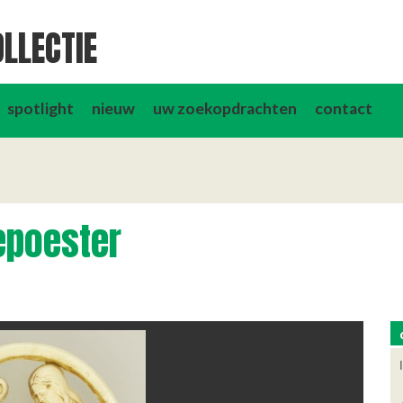
LLECTIE
spotlight
nieuw
uw zoekopdrachten
contact
epoester