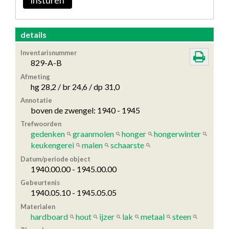
insturen
details
Inventarisnummer
829-A-B
Afmeting
hg 28,2 / br 24,6 / dp 31,0
Annotatie
boven de zwengel: 1940 - 1945
Trefwoorden
gedenken
graanmolen
honger
hongerwinter
keukengerei
malen
schaarste
Datum/periode object
1940.00.00 - 1945.00.00
Gebeurtenis
1940.05.10 - 1945.05.05
Materialen
hardboard
hout
ijzer
lak
metaal
steen