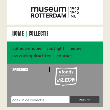
HOME
COLLECTIE
collectie home
spotlight
nieuw
uw zoekopdrachten
contact
SPONSORS