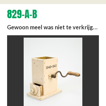
829-A-B
Gewoon meel was niet te verkrijgen of erg duur en schaars. Men nam graag genoegen met allerelei soorten koren en …