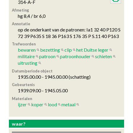
314-A-F
Afmeting
hg 8,4 / br 6,0
Annotatie
op de onderkant van de patronen: Ia1 32 40 P120 S
72 39 P635 S 18 36 P163 S 176 35 P S.11 40 P163
Trefwoorden
bewaren
bezetting
clip
het Duitse leger
militaire
patroon
patroonhouder
schieten
uitrusting
Datum/periode object
1935.00.00 - 1945.00.00 (schatting)
Gebeurtenis
1939.09.00 - 1945.05.00
Materialen
ijzer
koper
lood
metaal
waar?