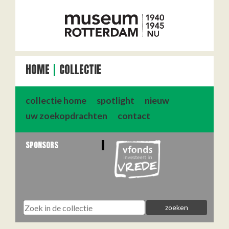
HOME
COLLECTIE
collectie home
spotlight
nieuw
uw zoekopdrachten
contact
SPONSORS