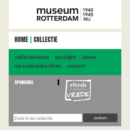
HOME
COLLECTIE
collectie home
spotlight
nieuw
uw zoekopdrachten
contact
SPONSORS