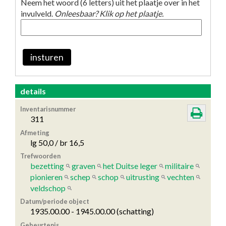
Neem het woord (6 letters) uit het plaatje over in het
invulveld.
Onleesbaar? Klik op het plaatje.
insturen
details
Inventarisnummer
311
Afmeting
lg 50,0 / br 16,5
Trefwoorden
bezetting
graven
het Duitse leger
militaire
pionieren
schep
schop
uitrusting
vechten
veldschop
Datum/periode object
1935.00.00 - 1945.00.00 (schatting)
Gebeurtenis