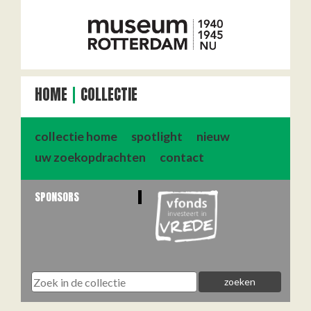
HOME
COLLECTIE
collectie home
spotlight
nieuw
uw zoekopdrachten
contact
SPONSORS