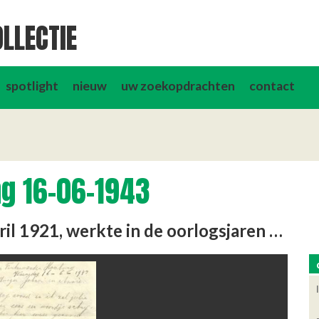
LLECTIE
spotlight
nieuw
uw zoekopdrachten
contact
ng 16-06-1943
Rein Budding, geboren op 25 april 1921, werkte in de oorlogsjaren bij de scheepswerf Wilton te Schiedam. Op een …