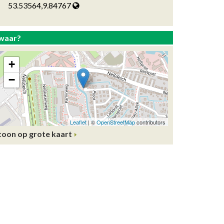
53.53564,9.84767
waar?
toon op grote kaart