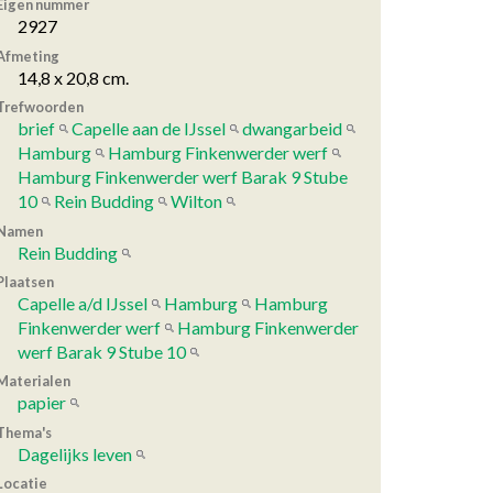
Eigen nummer
2927
Afmeting
14,8 x 20,8 cm.
Trefwoorden
brief
Capelle aan de IJssel
dwangarbeid
Hamburg
Hamburg Finkenwerder werf
Hamburg Finkenwerder werf Barak 9 Stube
10
Rein Budding
Wilton
Namen
Rein Budding
Plaatsen
Capelle a/d IJssel
Hamburg
Hamburg
Finkenwerder werf
Hamburg Finkenwerder
werf Barak 9 Stube 10
Materialen
papier
Thema's
Dagelijks leven
Locatie