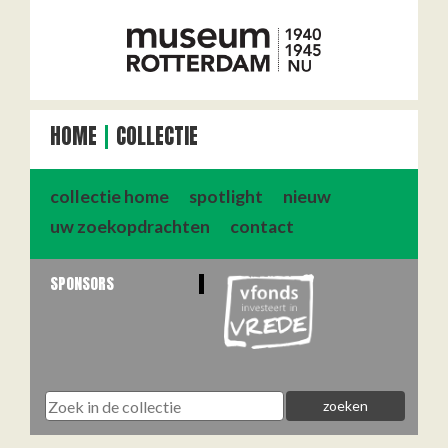
HOME
COLLECTIE
collectie home
spotlight
nieuw
uw zoekopdrachten
contact
SPONSORS