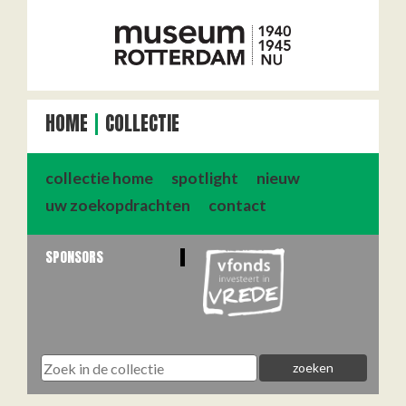
HOME
COLLECTIE
collectie home
spotlight
nieuw
uw zoekopdrachten
contact
SPONSORS