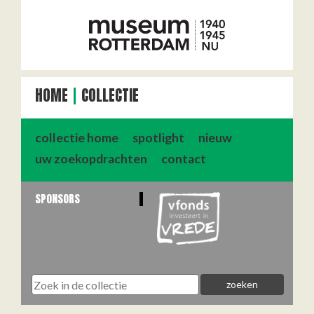
HOME
COLLECTIE
collectie home
spotlight
nieuw
uw zoekopdrachten
contact
SPONSORS