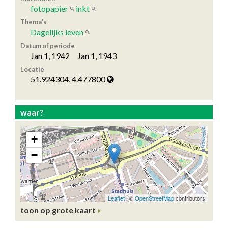
fotopapier
inkt
Thema's
Dagelijks leven
Datum of periode
Jan 1, 1942 Jan 1, 1943
Locatie
51.924304, 4.477800
waar?
toon op grote kaart