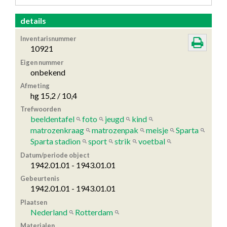
details
Inventarisnummer
10921
Eigen nummer
onbekend
Afmeting
hg 15,2 / 10,4
Trefwoorden
beeldentafel
foto
jeugd
kind
matrozenkraag
matrozenpak
meisje
Sparta
Sparta stadion
sport
strik
voetbal
Datum/periode object
1942.01.01 - 1943.01.01
Gebeurtenis
1942.01.01 - 1943.01.01
Plaatsen
Nederland
Rotterdam
Materialen