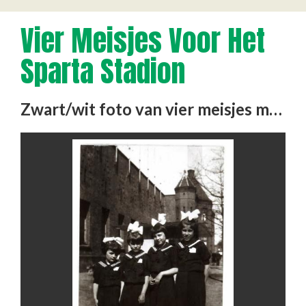
Vier Meisjes Voor Het
Sparta Stadion
Zwart/wit foto van vier meisjes met een witte strik op het hoofd, matrozenjurken en geruite kousen. Ze staan voor …