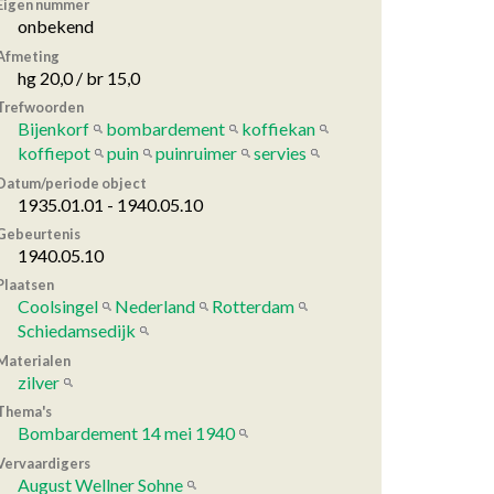
Eigen nummer
onbekend
Afmeting
hg 20,0 / br 15,0
Trefwoorden
Bijenkorf
bombardement
koffiekan
koffiepot
puin
puinruimer
servies
Datum/periode object
1935.01.01 - 1940.05.10
Gebeurtenis
1940.05.10
Plaatsen
Coolsingel
Nederland
Rotterdam
Schiedamsedijk
Materialen
zilver
Thema's
Bombardement 14 mei 1940
Vervaardigers
August Wellner Sohne