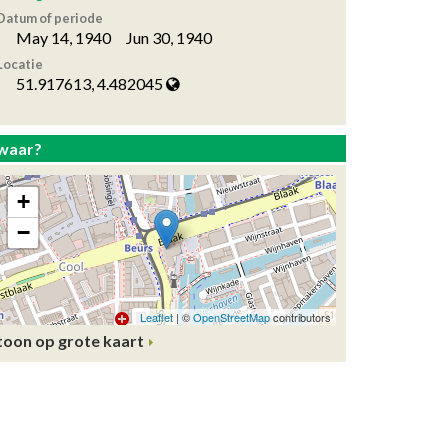
Datum of periode
May 14, 1940 Jun 30, 1940
Locatie
51.917613, 4.482045
waar?
toon op grote kaart