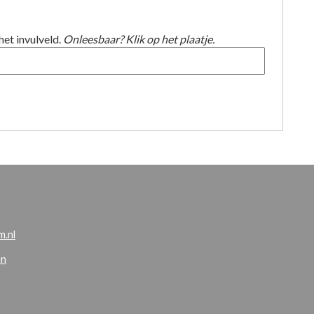
het invulveld.
Onleesbaar? Klik op het plaatje.
.nl
en