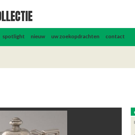
LLECTIE
spotlight
nieuw
uw zoekopdrachten
contact