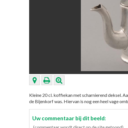
Kleine 20 cl. koffiekan met scharnierend deksel. A
de Bijenkorf was. Hiervan is nog een heel vage omt
Uw commentaar bij dit beeld:
(commentaar wordt direct op de site getoond)