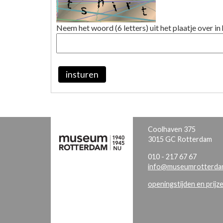
Neem het woord (6 letters) uit het plaatje over in 
insturen
Coolhaven 375
3015 GC Rotterdam
010 - 217 67 67
info@museumrotterdam
openingstijden en prijz