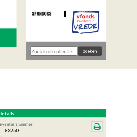
SPONSORS
details
Inventarisnummer
83250