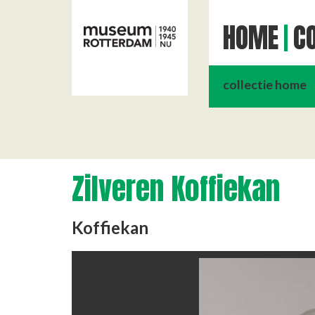
HOME
CO
collectie home
Zilveren Koffiekan
Koffiekan