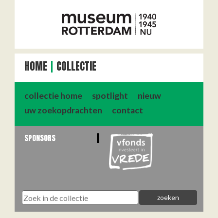
HOME
COLLECTIE
collectie home
spotlight
nieuw
uw zoekopdrachten
contact
SPONSORS