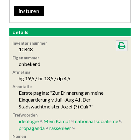
insturen
details
Inventarisnummer
10848
Eigen nummer
onbekend
Afmeting
hg 19,5 / br 13,5 / dp 4,5
Annotatie
Eerste pagina: "Zur Erinnerung an meine
Einquartierung v. Juli -Aug 41. Der
Stadswachtmeister Jozef (?) Cuir?"
Trefwoorden
ideologie
Mein Kampf
nationaal socialisme
propaganda
rassenleer
Namen