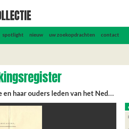
LLECTIE
spotlight
nieuw
uw zoekopdrachten
contact
kingsregister
Verklaring dat Anna van Diggele en haar ouders leden van het Nederduitsch-Hervormd kerkgenootschap zijn.