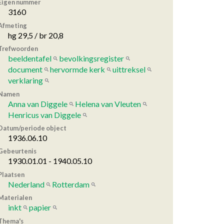
Eigen nummer
3160
Afmeting
hg 29,5 / br 20,8
Trefwoorden
beeldentafel
bevolkingsregister
document
hervormde kerk
uittreksel
verklaring
Namen
Anna van Diggele
Helena van Vleuten
Henricus van Diggele
Datum/periode object
1936.06.10
Gebeurtenis
1930.01.01 - 1940.05.10
Plaatsen
Nederland
Rotterdam
Materialen
inkt
papier
Thema's