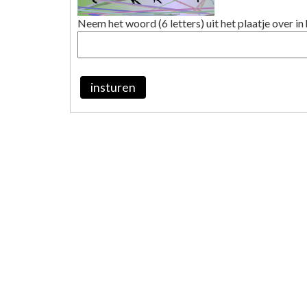
Neem het woord (6 letters) uit het plaatje over in 
insturen