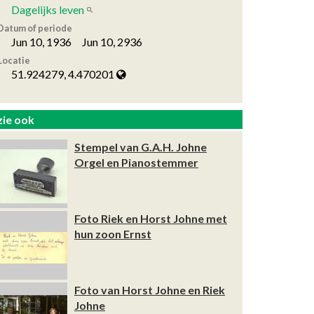
Dagelijks leven
Datum of periode
Jun 10, 1936 Jun 10, 2936
Locatie
51.924279, 4.470201
zie ook
Stempel van G.A.H. Johne
Orgel en Pianostemmer
Foto Riek en Horst Johne met
hun zoon Ernst
Foto van Horst Johne en Riek
Johne