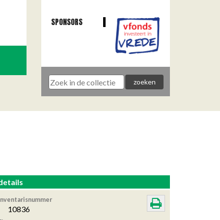
SPONSORS
details
Inventarisnummer
10836